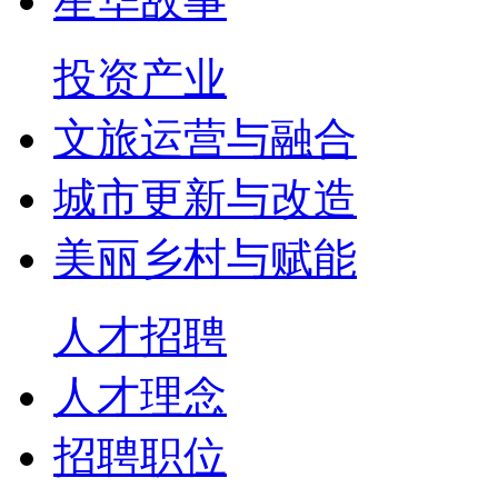
星华故事
投资产业
文旅运营与融合
城市更新与改造
美丽乡村与赋能
人才招聘
人才理念
招聘职位