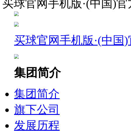
买球官网手机版·(中国)
买球官网手机版·(中国
集团简介
集团简介
旗下公司
发展历程