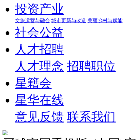
投资产业
文旅运营与融合
城市更新与改造
美丽乡村与赋能
社会公益
人才招聘
人才理念
招聘职位
星籍会
星华在线
意见反馈
联系我们