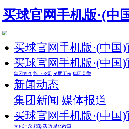
买球官网手机版·(中
买球官网手机版·(中国
买球官网手机版·(中国
集团简介
旗下公司
发展历程
集团荣誉
新闻动态
集团新闻
媒体报道
买球官网手机版·(中国
文化理念
精彩活动
星华故事