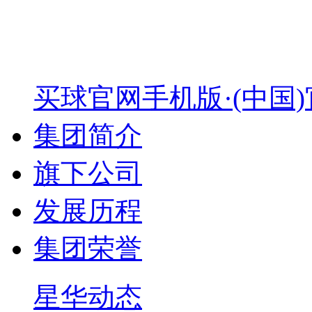
买球官网手机版·(中国
集团简介
旗下公司
发展历程
集团荣誉
星华动态