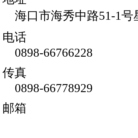
海口市海秀中路51-1号
电话
0898-66766228
传真
0898-66778929
邮箱