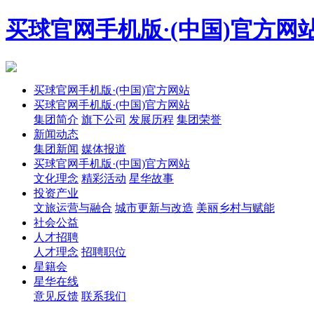
买球官网手机版·(中国)官方网
买球官网手机版·(中国)官方网站
买球官网手机版·(中国)官方网站
集团简介
旗下公司
发展历程
集团荣誉
新闻动态
集团新闻
媒体报道
买球官网手机版·(中国)官方网站
文化理念
精彩活动
星华故事
投资产业
文旅运营与融合
城市更新与改造
美丽乡村与赋能
社会公益
人才招聘
人才理念
招聘职位
星籍会
星华在线
意见反馈
联系我们