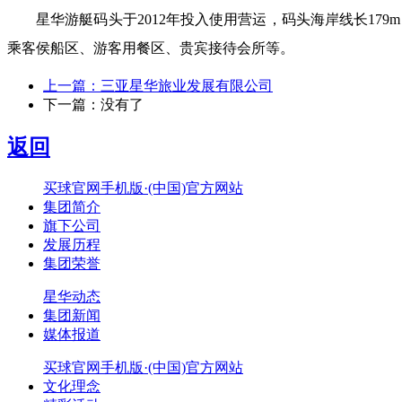
星华游艇码头于2012年投入使用营运，码头海岸线长179m
乘客侯船区、游客用餐区、贵宾接待会所等。
上一篇：三亚星华旅业发展有限公司
下一篇：没有了
返回
买球官网手机版·(中国)官方网站
集团简介
旗下公司
发展历程
集团荣誉
星华动态
集团新闻
媒体报道
买球官网手机版·(中国)官方网站
文化理念