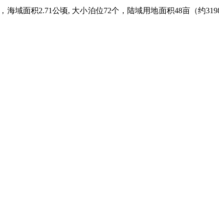
，海域面积2.71公顷, 大小泊位72个，陆域用地面积48亩（约3