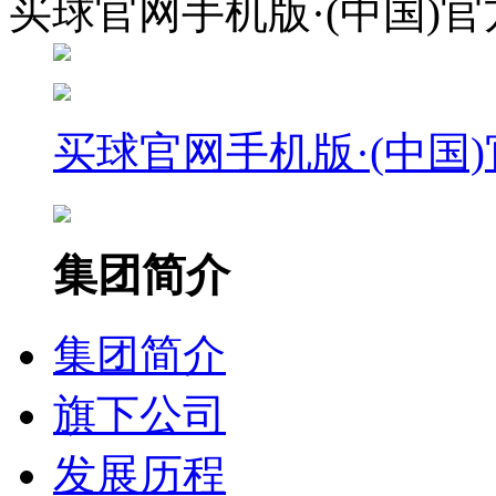
买球官网手机版·(中国)
买球官网手机版·(中国
集团简介
集团简介
旗下公司
发展历程