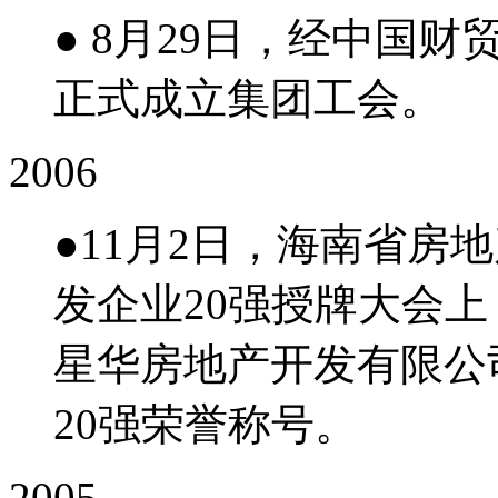
● 8月29日，经中国
正式成立集团工会。
2006
●11月2日，海南省房
发企业20强授牌大会
星华房地产开发有限公
20强荣誉称号。
2005