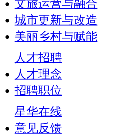
文旅运营与融合
城市更新与改造
美丽乡村与赋能
人才招聘
人才理念
招聘职位
星华在线
意见反馈