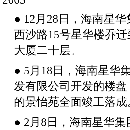
● 12月28日，海南
西沙路15号星华楼乔迁
大厦二十层。
● 5月18日，海南星
发有限公司开发的楼盘
的景怡苑全面竣工落成
● 2月8日，海南星华