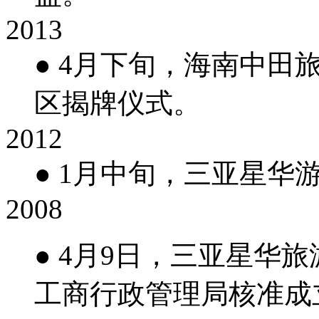
2013
● 4月下旬，海南中
区揭牌仪式。
2012
● 1月中旬，三亚星华
2008
● 4月9日，三亚星华
工商行政管理局核准成