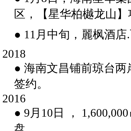
区，【星华柏樾龙山】
● 11月中旬，麗枫酒
2018
● 海南文昌铺前琼台
签约。
2016
● 9月10日 ， 1,60
盘。