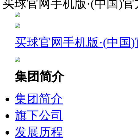
买球官网手机版·(中国)
买球官网手机版·(中国
集团简介
集团简介
旗下公司
发展历程