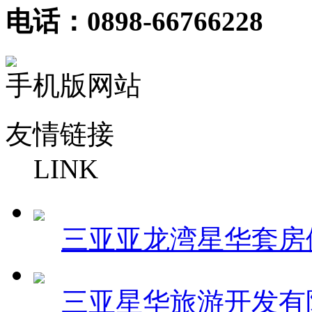
电话：0898-66766228
手机版网站
友情链接
LINK
三亚亚龙湾星华套房
三亚星华旅游开发有