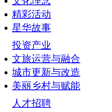
文化理念
精彩活动
星华故事
投资产业
文旅运营与融合
城市更新与改造
美丽乡村与赋能
人才招聘