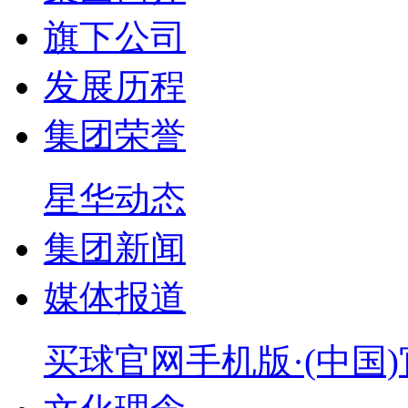
旗下公司
发展历程
集团荣誉
星华动态
集团新闻
媒体报道
买球官网手机版·(中国