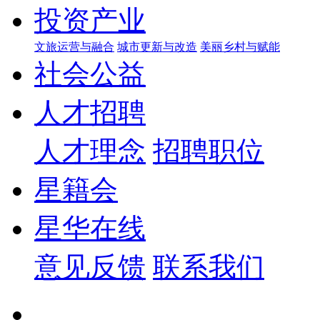
投资产业
文旅运营与融合
城市更新与改造
美丽乡村与赋能
社会公益
人才招聘
人才理念
招聘职位
星籍会
星华在线
意见反馈
联系我们