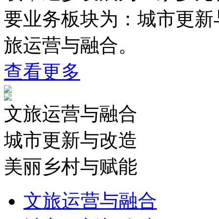
要业务板块为：城市更新
旅运营与融合。
查看更多
文旅运营与融合
城市更新与改造
美丽乡村与赋能
文旅运营与融合