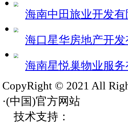
海南中田旅业开发有
海口星华房地产开发
海南星悦巢物业服务
CopyRight © 2021 All
·(中国)官方网站
技术支持：