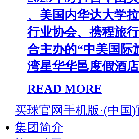
、美国内华达大学拉
行业协会、携程旅行
合主办的“中美国际
湾星华华邑度假酒店盛
READ MORE
买球官网手机版·(中国
集团简介