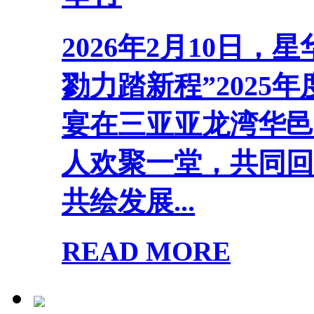
2026年2月10日
勠力踏新程”2025
宴在三亚亚龙湾华邑
人欢聚一堂，共同回
共绘发展...
READ MORE