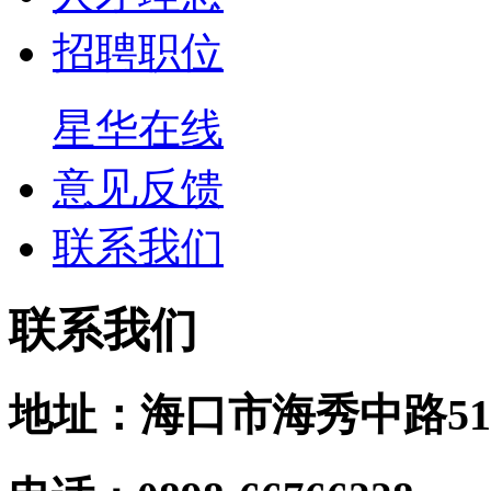
招聘职位
星华在线
意见反馈
联系我们
联系我们
地址：海口市海秀中路51