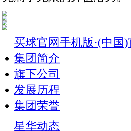
买球官网手机版·(中国
集团简介
旗下公司
发展历程
集团荣誉
星华动态