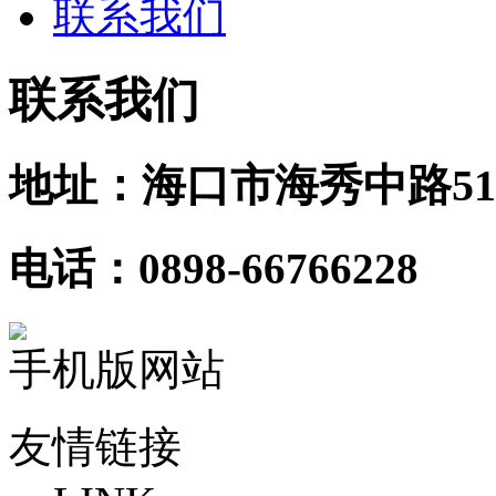
联系我们
联系我们
地址：海口市海秀中路51
电话：0898-66766228
手机版网站
友情链接