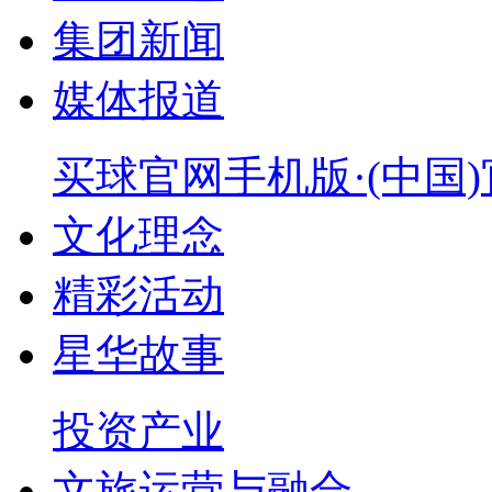
集团新闻
媒体报道
买球官网手机版·(中国
文化理念
精彩活动
星华故事
投资产业
文旅运营与融合