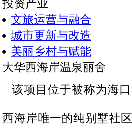
投资产业
文旅运营与融合
城市更新与改造
美丽乡村与赋能
大华西海岸温泉丽舍
该项目位于被称为海口
西海岸唯一的纯别墅社