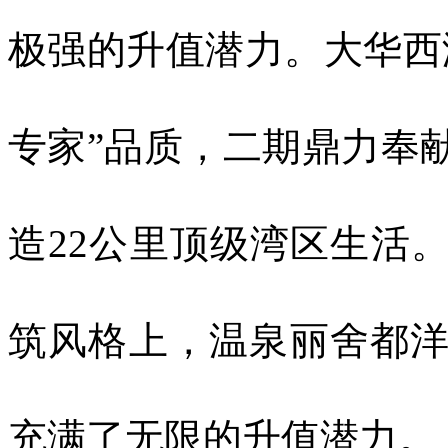
极强的升值潜力。大华西
专家”品质，二期鼎力奉
造22公里顶级湾区生活
筑风格上，温泉丽舍都
充满了无限的升值潜力。