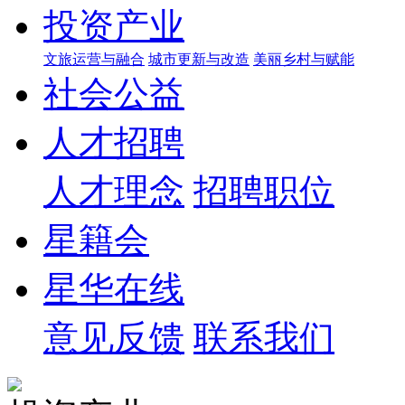
投资产业
文旅运营与融合
城市更新与改造
美丽乡村与赋能
社会公益
人才招聘
人才理念
招聘职位
星籍会
星华在线
意见反馈
联系我们