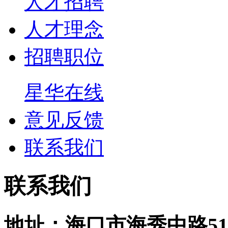
人才招聘
人才理念
招聘职位
星华在线
意见反馈
联系我们
联系我们
地址：海口市海秀中路51