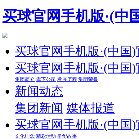
买球官网手机版·(中
买球官网手机版·(中国
买球官网手机版·(中国
集团简介
旗下公司
发展历程
集团荣誉
新闻动态
集团新闻
媒体报道
买球官网手机版·(中国
文化理念
精彩活动
星华故事