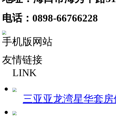
电话：0898-66766228
手机版网站
友情链接
LINK
三亚亚龙湾星华套房