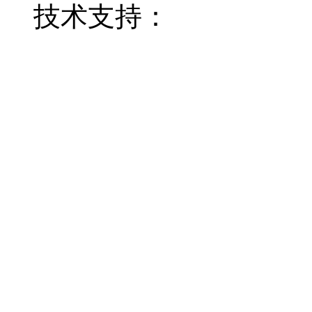
技术支持：