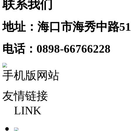
联系我们
地址：海口市海秀中路51
电话：0898-66766228
手机版网站
友情链接
LINK