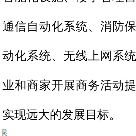
通信自动化系统、消防
动化系统、无线上网系
业和商家开展商务活动
实现远大的发展目标。