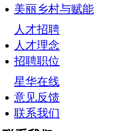
美丽乡村与赋能
人才招聘
人才理念
招聘职位
星华在线
意见反馈
联系我们