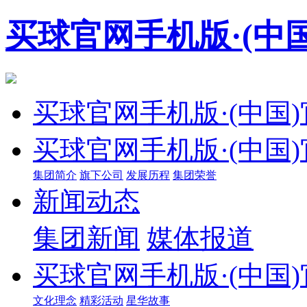
买球官网手机版·(中
买球官网手机版·(中国
买球官网手机版·(中国
集团简介
旗下公司
发展历程
集团荣誉
新闻动态
集团新闻
媒体报道
买球官网手机版·(中国
文化理念
精彩活动
星华故事