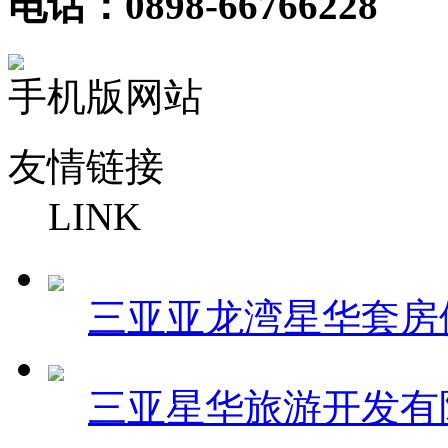
电话：0898-66766228
手机版网站
友情链接
LINK
三亚亚龙湾星华套房
三亚星华旅游开发有