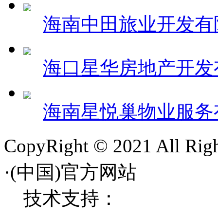
海南中田旅业开发有
海口星华房地产开发
海南星悦巢物业服务
CopyRight © 2021 All
·(中国)官方网站
技术支持：