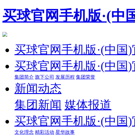
买球官网手机版·(中
买球官网手机版·(中国
买球官网手机版·(中国
集团简介
旗下公司
发展历程
集团荣誉
新闻动态
集团新闻
媒体报道
买球官网手机版·(中国
文化理念
精彩活动
星华故事