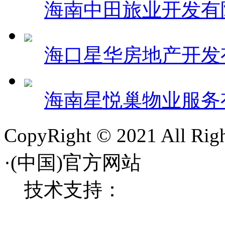
海南中田旅业开发有
海口星华房地产开发
海南星悦巢物业服务
CopyRight © 2021 All
·(中国)官方网站
技术支持：