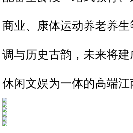
商业、康体运动养老养生
调与历史古韵，未来将建
休闲文娱为一体的高端江