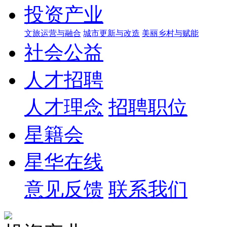
投资产业
文旅运营与融合
城市更新与改造
美丽乡村与赋能
社会公益
人才招聘
人才理念
招聘职位
星籍会
星华在线
意见反馈
联系我们