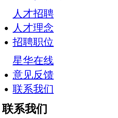
人才招聘
人才理念
招聘职位
星华在线
意见反馈
联系我们
联系我们