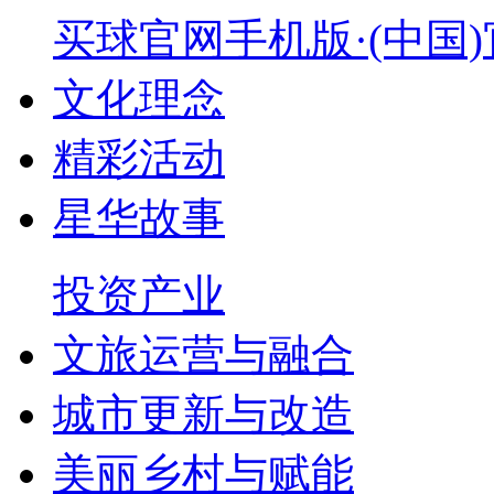
买球官网手机版·(中国
文化理念
精彩活动
星华故事
投资产业
文旅运营与融合
城市更新与改造
美丽乡村与赋能