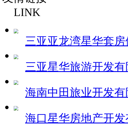
LINK
三亚亚龙湾星华套房
三亚星华旅游开发有
海南中田旅业开发有
海口星华房地产开发