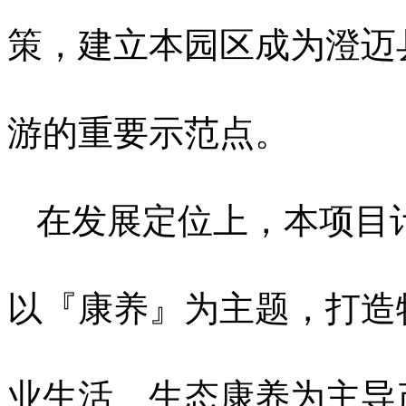
策，建立本园区成为澄迈
游的重要示范点。
在发展定位上，本项目
以『康养』为主题，打造
业生活、生态康养为主导