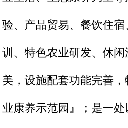
验、产品贸易、餐饮住宿
训、特色农业研发、休闲
美，设施配套功能完善，
业康养示范园』；是一处