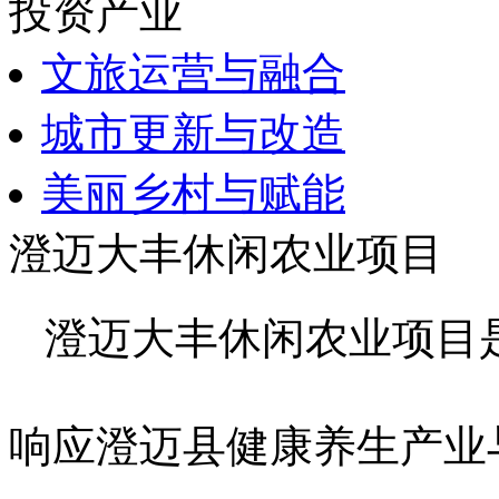
投资产业
文旅运营与融合
城市更新与改造
美丽乡村与赋能
澄迈大丰休闲农业项目
澄迈大丰休闲农业项目
响应澄迈县健康养生产业