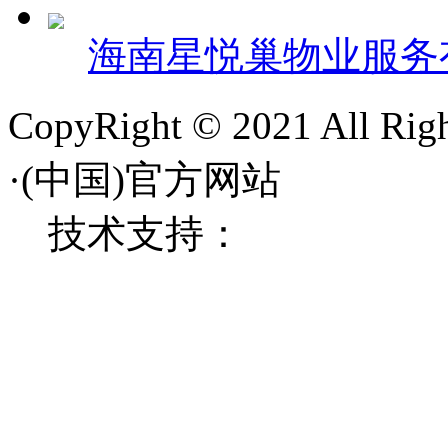
海南星悦巢物业服务
CopyRight © 2021 All
·(中国)官方网站
技术支持：