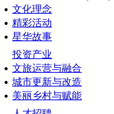
文化理念
精彩活动
星华故事
投资产业
文旅运营与融合
城市更新与改造
美丽乡村与赋能
人才招聘