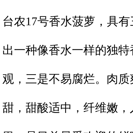
台农17号香水菠萝，具
出一种像香水一样的独特
观，三是不易腐烂。肉质
甜，甜酸适中，纤维嫩，