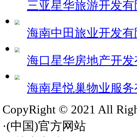
三亚星华旅游开发有
海南中田旅业开发有
海口星华房地产开发
海南星悦巢物业服务
CopyRight © 2021 All
·(中国)官方网站