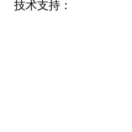
技术支持：