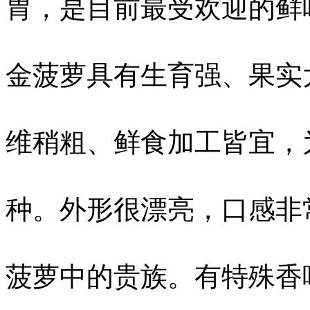
胃，是目前最受欢迎的鲜
金菠萝具有生育强、果实
维稍粗、鲜食加工皆宜，
种。外形很漂亮，口感非
菠萝中的贵族。有特殊香