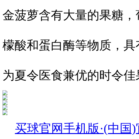
金菠萝含有大量的果糖，
檬酸和蛋白酶等物质，具
为夏令医食兼优的时令佳
买球官网手机版·(中国