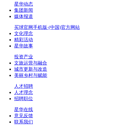
星华动态
集团新闻
媒体报道
买球官网手机版·(中国)官方网站
文化理念
精彩活动
星华故事
投资产业
文旅运营与融合
城市更新与改造
美丽乡村与赋能
人才招聘
人才理念
招聘职位
星华在线
意见反馈
联系我们