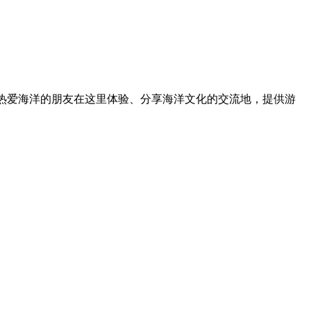
热爱海洋的朋友在这里体验、分享海洋文化的交流地，提供游