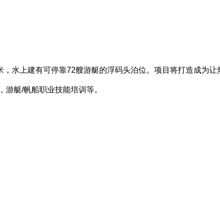
米，水上建有可停靠
72
艘游艇的浮码头泊位。项目将打造成为让
，游艇
/
帆船职业技能培训等。