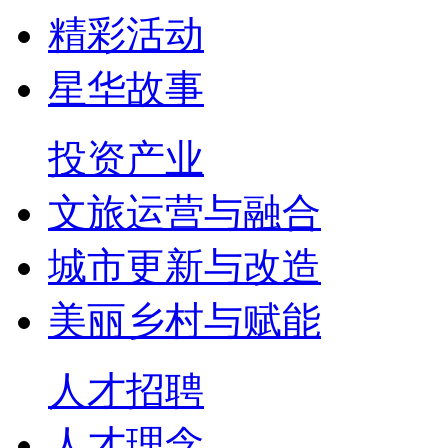
精彩活动
星华故事
投资产业
文旅运营与融合
城市更新与改造
美丽乡村与赋能
人才招聘
人才理念