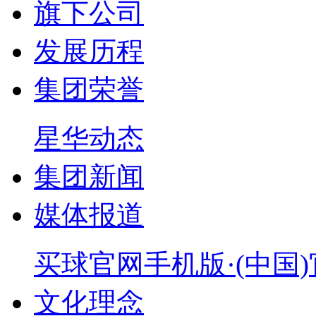
旗下公司
发展历程
集团荣誉
星华动态
集团新闻
媒体报道
买球官网手机版·(中国
文化理念