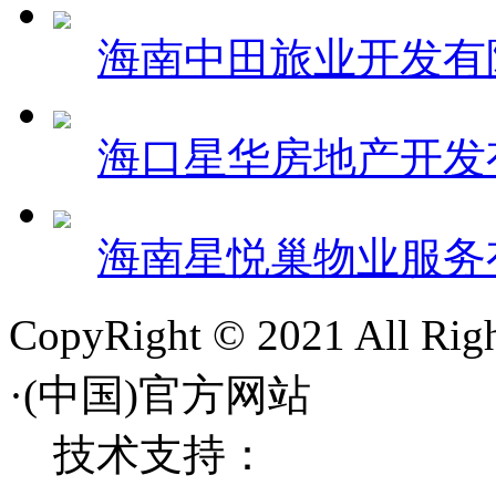
海南中田旅业开发有
海口星华房地产开发
海南星悦巢物业服务
CopyRight © 2021 All
·(中国)官方网站
技术支持：