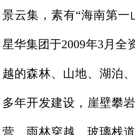
景云集，素有“海南第一
星华集团于
2009
年
3
月全
越的森林、山地、湖泊
多年开发建设，崖壁攀
营、雨林穿越、玻璃栈