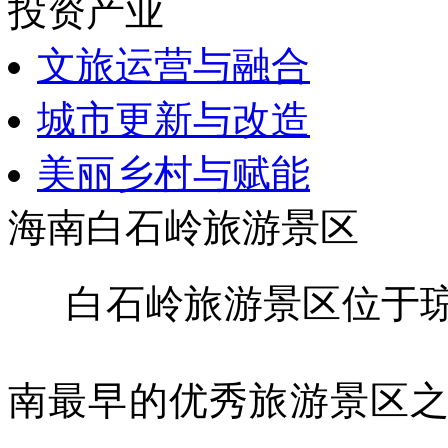
投资产业
文旅运营与融合
城市更新与改造
美丽乡村与赋能
海南白石岭旅游景区
白石岭旅游景区位于
南最早的优秀旅游景区