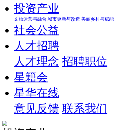
投资产业
文旅运营与融合
城市更新与改造
美丽乡村与赋能
社会公益
人才招聘
人才理念
招聘职位
星籍会
星华在线
意见反馈
联系我们