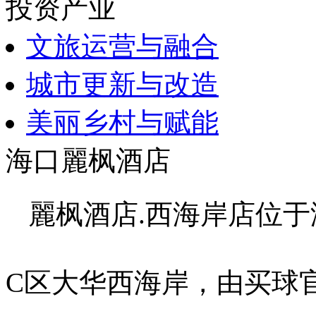
投资产业
文旅运营与融合
城市更新与改造
美丽乡村与赋能
海口麗枫酒店
麗枫酒店.西海岸店位于
C区大华西海岸，由买球官