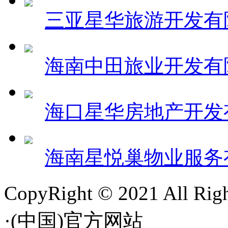
三亚星华旅游开发有
海南中田旅业开发有
海口星华房地产开发
海南星悦巢物业服务
CopyRight © 2021 All
·(中国)官方网站