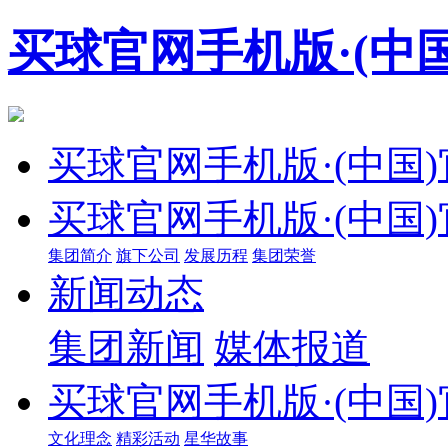
买球官网手机版·(中
买球官网手机版·(中国
买球官网手机版·(中国
集团简介
旗下公司
发展历程
集团荣誉
新闻动态
集团新闻
媒体报道
买球官网手机版·(中国
文化理念
精彩活动
星华故事