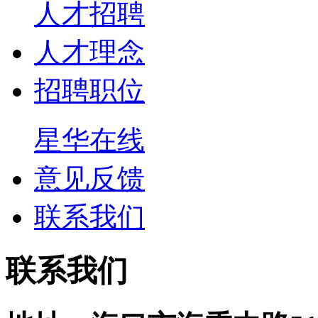
人才招聘
人才理念
招聘职位
星华在线
意见反馈
联系我们
联系我们