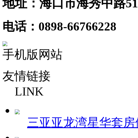
地址：海口市海秀中路51
电话：0898-66766228
手机版网站
友情链接
LINK
三亚亚龙湾星华套房