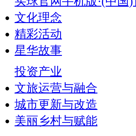
买球官网手机版·(中国
文化理念
精彩活动
星华故事
投资产业
文旅运营与融合
城市更新与改造
美丽乡村与赋能