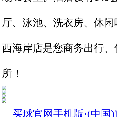
厅、泳池、洗衣房、休闲
西海岸店是您商务出行、
所！
买球官网手机版·(中国