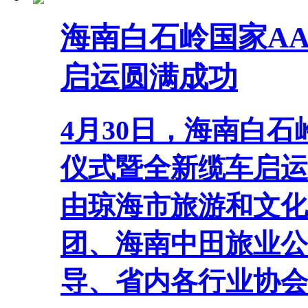
海南白石岭国家A
启运圆满成功
4月30日，海南白石
仪式暨全新缆车启运
由琼海市旅游和文化
团、海南中田旅业公
导、省内各行业协会、