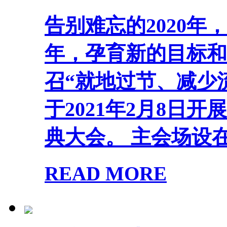
告别难忘的2020年
年，孕育新的目标和
召“就地过节、减少
于2021年2月8日
典大会。 主会场设在.
READ MORE