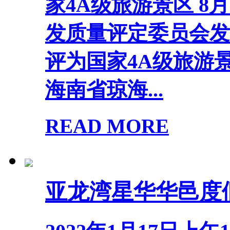
家4A级旅游景区 8
发质量评定委员会发
评为国家4A级旅游
海南省琼海...
READ MORE
亚龙湾星华华邑度