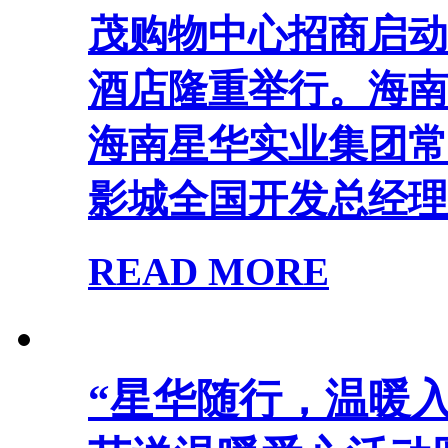
茂购物中心招商启动
酒店隆重举行。海南
海南星华实业集团常
影城全国开发总经理秦
READ MORE
“星华随行，温暖