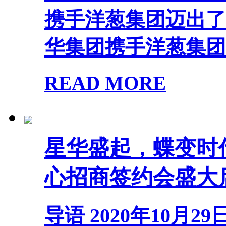
携手洋葱集团迈出了重
华集团携手洋葱集团战
READ MORE
星华盛起，蝶变时代
心招商签约会盛大
导语 2020年10月