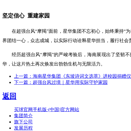
坚定信心 重建家园
在超强台风“摩羯”面前，星华集团不忘初心，始终秉持“
界团结一心，众志成城，以实际行动诠释星华担当，履行社会
经历超强台风“摩羯”的严峻考验后，海南展现出了坚韧
华，让这片热土再次焕发出勃勃生机与无限活力。
上一篇：海南星华集团《东坡诗词文选萃》进校园捐赠仪
下一篇：超强台风过境｜星华用实际守护家园
返回
买球官网手机版·(中国)官方网站
集团简介
旗下公司
发展历程