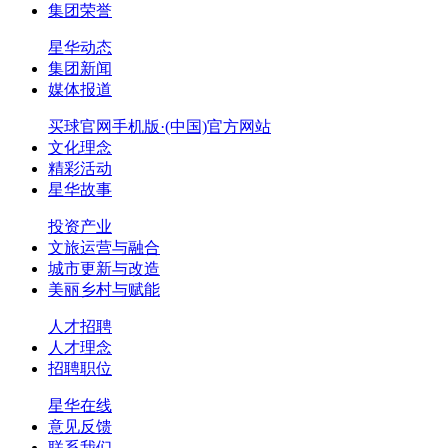
集团荣誉
星华动态
集团新闻
媒体报道
买球官网手机版·(中国)官方网站
文化理念
精彩活动
星华故事
投资产业
文旅运营与融合
城市更新与改造
美丽乡村与赋能
人才招聘
人才理念
招聘职位
星华在线
意见反馈
联系我们