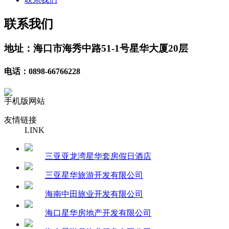
联系我们
地址：海口市海秀中路51-1号星华大厦20层
电话：0898-66766228
手机版网站
友情链接
LINK
三亚亚龙湾星华套房假日酒店
三亚星华旅游开发有限公司
海南中田旅业开发有限公司
海口星华房地产开发有限公司