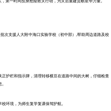
务队，第一时间投身抢险救灾行动，为灾后重建贡献星华力量。
分批次支援人大附中海口实验学校（初中部）,帮助周边道路及校
扶正护栏和指示牌，清理转移横亘在道路中间的大树，仔细检查
患。
学校环境，为师生复学复课保驾护航。