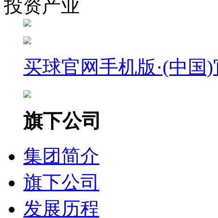
投资产业
买球官网手机版·(中国
旗下公司
集团简介
旗下公司
发展历程