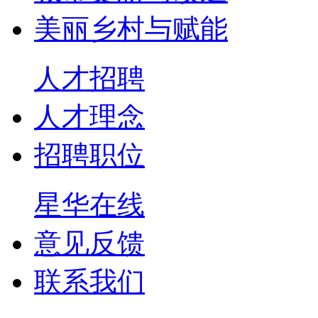
美丽乡村与赋能
人才招聘
人才理念
招聘职位
星华在线
意见反馈
联系我们