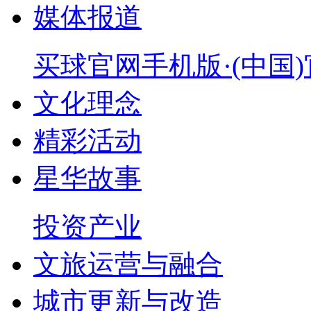
媒体报道
买球官网手机版·(中国
文化理念
精彩活动
星华故事
投资产业
文旅运营与融合
城市更新与改造