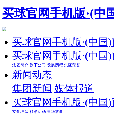
买球官网手机版·(中
买球官网手机版·(中国
买球官网手机版·(中国
集团简介
旗下公司
发展历程
集团荣誉
新闻动态
集团新闻
媒体报道
买球官网手机版·(中国
文化理念
精彩活动
星华故事