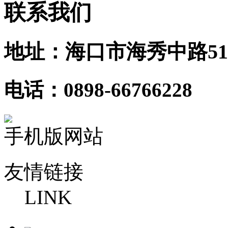
联系我们
地址：海口市海秀中路51
电话：0898-66766228
手机版网站
友情链接
LINK