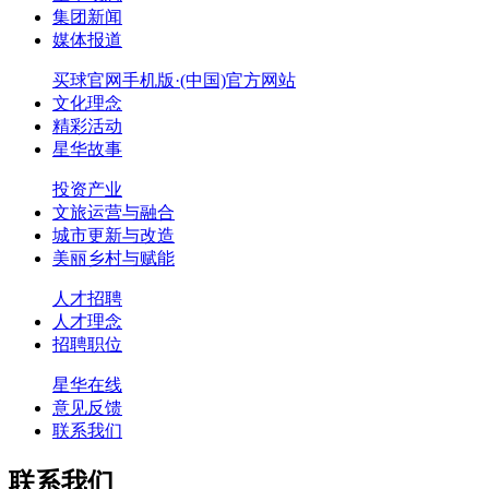
集团新闻
媒体报道
买球官网手机版·(中国)官方网站
文化理念
精彩活动
星华故事
投资产业
文旅运营与融合
城市更新与改造
美丽乡村与赋能
人才招聘
人才理念
招聘职位
星华在线
意见反馈
联系我们
联系我们