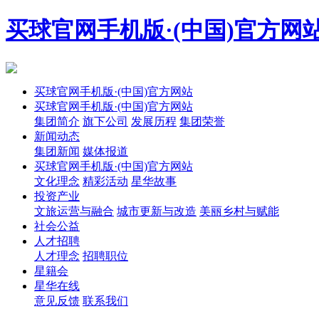
买球官网手机版·(中国)官方网
买球官网手机版·(中国)官方网站
买球官网手机版·(中国)官方网站
集团简介
旗下公司
发展历程
集团荣誉
新闻动态
集团新闻
媒体报道
买球官网手机版·(中国)官方网站
文化理念
精彩活动
星华故事
投资产业
文旅运营与融合
城市更新与改造
美丽乡村与赋能
社会公益
人才招聘
人才理念
招聘职位
星籍会
星华在线
意见反馈
联系我们