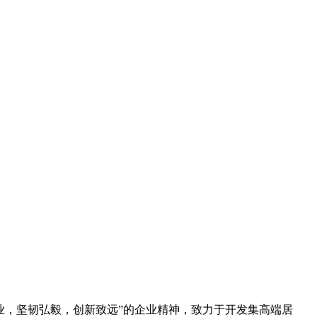
专业，坚韧弘毅，创新致远”的企业精神，致力于开发集高端居