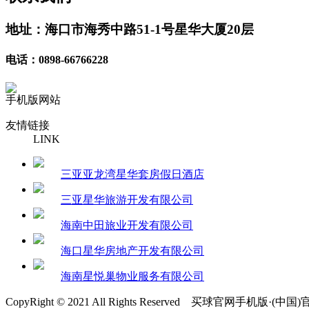
地址：海口市海秀中路51-1号星华大厦20层
电话：0898-66766228
手机版网站
友情链接
LINK
三亚亚龙湾星华套房假日酒店
三亚星华旅游开发有限公司
海南中田旅业开发有限公司
海口星华房地产开发有限公司
海南星悦巢物业服务有限公司
CopyRight © 2021 All Rights Reserved 买球官网手机版·