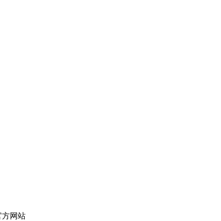
(中国)官方网站